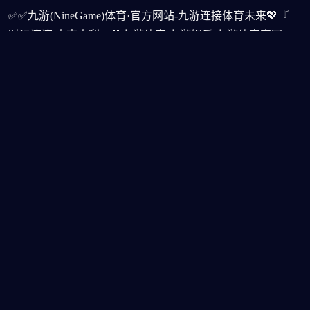
✅✅九游(NineGame)体育·官方网站-九游连接体育未来💖『
财运滚滚,大吉大利』💖九游体育,九游娱乐,九游体育官网,
九游体育官方网站快速注册链接入口🎯、APP下载📱、平
台首页及登录服务。作为中国区领先的平台,为用户提供安
全、稳定的注册体验,24小时客服随时在线支持。立即前往
官网,轻松注册,畅享高品质平台服务
邮箱订阅
*我们不会分享您的个人信息
导航
网站地图
关于
九游体育
SiteMap