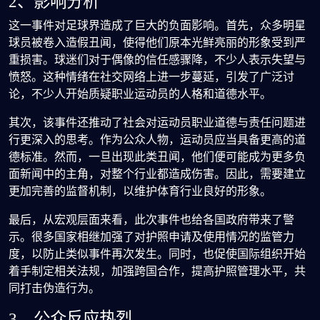
2、影响分析
这一事件对足球界造成了巨大的负面影响。首先，众多明星
球员被卷入造假丑闻，使得他们原本光鲜亮丽的形象受到严
重损害。球迷们对于偶像的信任感骤降，不少人表示失望与
愤怒。这种情绪在社交网络上进一步蔓延，引发了广泛讨
论，不少人开始质疑职业运动员的人格和道德水平。
其次，该事件还推动了社会对运动员职业道德与责任问题进
行更深入的思考。作为公众人物，运动员应当具备更高的道
德标准。然而，一旦出现此类丑闻，他们便可能成为更多负
面新闻中的主角，对整个行业都造成伤害。因此，需要建立
更加完善的监督机制，以维护体育行业良好的形象。
最后，从宏观层面来看，此次事件也给各国政府带来了警
示。很多国家相继加强了对护照申请及使用情况的监管力
度，以防止类似事件再次发生。同时，也促使国际组织开始
着手制定相关法规，加强跨国合作，提高护照管理水平，共
同打击伪造行为。
3、公众反应热烈