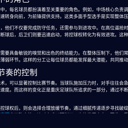
术中，每名球员都扮演着至关重要的角色。例如，中场核心负责
迅速转身向前，为前锋提供支持。这类多面手型选手是实现整体
命，他们不仅要完成防守任务，还需参与到进攻中。在高位逼抢
功断球后，后卫们则要迅速启动，将控球权转化为有效进攻。这
。
们需要具备敏锐的嗅觉和出色的终结能力。在整体压制下，他们
方薄弱环节。这样的分工让每位球员都能发挥最大潜能，共同推
节奏的控制
战术，可以显著控制比赛节奏。当球队施加压力时，对手往往会
球速度。而这样的变化正是重庆足球队所追求的一部分，通过不
得控球权后，则会选择合理放缓节奏，通过细腻传递逐步寻找破
育官网
度不确定性，让对方难以预判下一步的发展方向。因此，
强自身信心并打乱敌方部署。